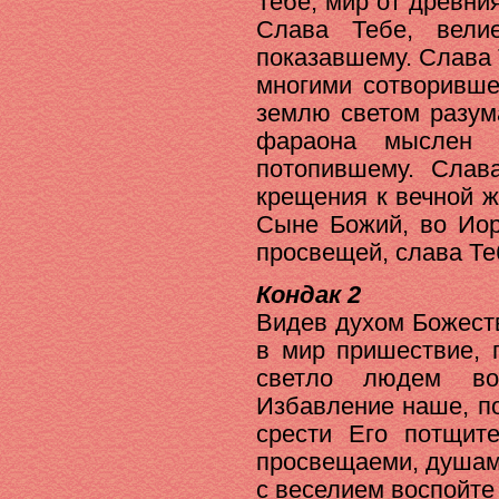
Тебе, мир от древн
Слава Тебе, вели
показавшему. Слава 
многими сотворивше
землю светом разум
фараона мыслен 
потопившему. Слав
крещения к вечной 
Сыне Божий, во Иор
просвещей, слава Те
Кондак 2
Видев духом Божест
в мир пришествие, 
светло людем во
Избавление наше, по
срести Его потщит
просвещаеми, душам
с веселием воспойте