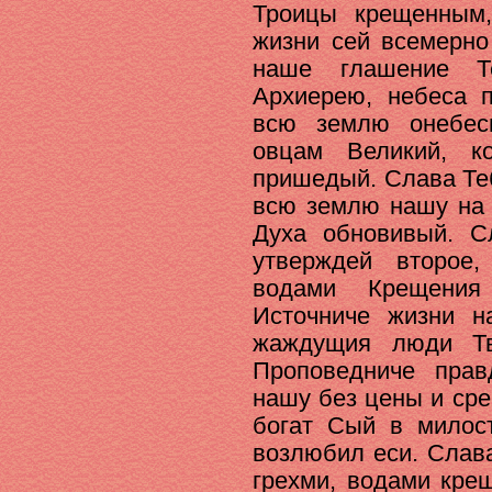
Троицы крещенным
жизни сей всемерно
наше глашение Т
Архиерею, небеса 
всю землю онебес
овцам Великий, к
пришедый. Слава Те
всю землю нашу на 
Духа обновивый. С
утверждей второе
водами Крещения
Источниче жизни н
жаждущия люди Тв
Проповедниче пра
нашу без цены и сре
богат Сый в милос
возлюбил еси. Слав
грехми, водами кре