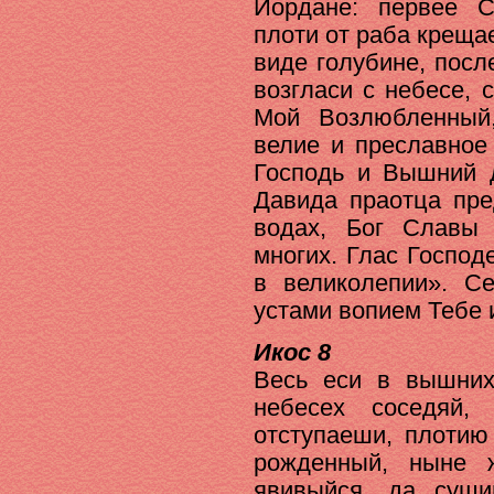
Иордане: первее 
плоти от раба креща
виде голубине, пос
возгласи с небесе, 
Мой Возлюбленный
велие и преславное
Господь и Вышний д
Давида праотца пре
водах, Бог Славы 
многих. Глас Господ
в великолепии». С
устами вопием Тебе 
Икос 8
Весь еси в вышних
небесех соседяй,
отступаеши, плоти
рожденный, ныне 
явивыйся, да сущ