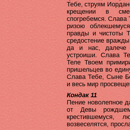
Тебе, струям Иордан
крещении в сме
спогребемся. Слава 
ризою облекшемус
правды и чистоты Т
средостение вражды
да и нас, далече
устроиши. Слава Те
Теле Твоем примир
пришельцев во един
Слава Тебе, Сыне Б
и весь мир просвеще
Кондак 11
Пение новолепное да
от Девы рождше
крестившемуся, 
возвеселятся, прос