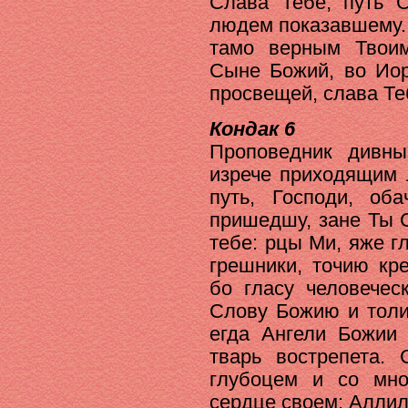
Слава Тебе, путь 
людем показавшему.
тамо верным Твоим
Сыне Божий, во Иор
просвещей, слава Те
Кондак 6
Проповедник дивн
изрече приходящим 
путь, Господи, об
пришедшу, зане Ты 
тебе: рцы Ми, яже 
грешники, точию кр
бо гласу человечес
Слову Божию и толи
егда Ангели Божии 
тварь вострепета.
глубоцем и со мно
сердце своем: Аллил