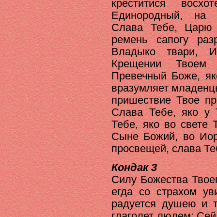
креститися восх
Единородный, на 
Слава Тебе, Царю
ремень сапогу раз
Владыко твари, 
Крещении Твоем 
Превечный Боже, як
вразумляет младенцы
пришествие Твое пр
Слава Тебе, яко у 
Тебе, яко во свете 
Сыне Божий, во Иор
просвещей, слава Те
Кондак 3
Силу Божества Твоег
егда со страхом у
радуется душею и т
глаголет людем: Сей