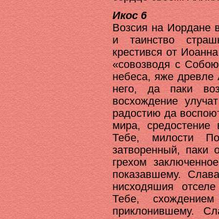
Икос 6
Возсия на Иордане 
и таинство страш
крестився от Иоанна
«совозводя с Собою
небеса, яже древле
него, да паки во
восхождение улучат
радостию да воспою
мира, средостение
Тебе, милости По
затворенный, паки 
грехом заключенное
показавшему. Слав
нисходяшия отселе
Тебе, схождение
приклонившему. С