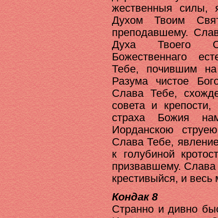
жественныя силы, 
Духом Твоим Свя
преподавшему. Слав
Духа Твоего Св
Божественнаго ес
Тебе, почившим н
Разума чистое Бог
Слава Тебе, схожд
совета и крепости,
страха Божия на
Иорданскою струе
Слава Тебе, явлени
к голубиной кротос
призвавшему. Слава
крестивыйся, и весь
Кондак 8
Странно и дивно бы