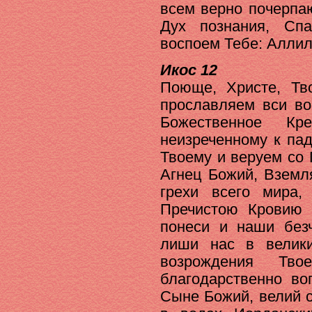
всем верно почерпа
Дух познания, Спа
воспоем Тебе: Аллил
Икос 12
Поюще, Христе, Тво
прославляем вси во
Божественное Кр
неизреченному к па
Твоему и веруем со
Агнец Божий, Вземл
грехи всего мира
Пречистою Кровию 
понеси и наши без
лиши нас в велики
возрождения Тв
благодарственно во
Сыне Божий, велий 