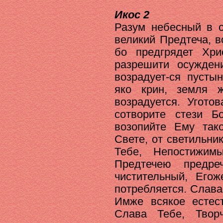
Икос 2
Разум небесный в с
великий Предтеча, в
бо предгрядет Хри
разрешити осужден
возрадует-ся пусты
яко крин, земля 
возрадуется. Угото
сотворите стези Б
возопийте Ему так
Свете, от светильн
Тебе, Непостижим
Предтечею предре
чистительный, Егож
потребляется. Слава
Имже всякое естест
Слава Тебе, Твор