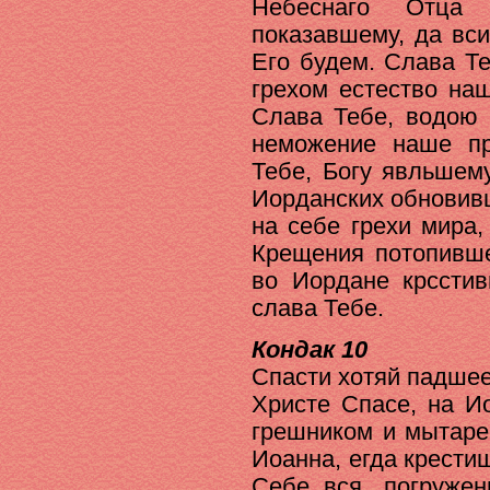
Небеснаго Отца
показавшему, да вс
Его будем. Слава Те
грехом естество на
Слава Тебе, водою 
неможение наше п
Тебе, Богу явльшем
Иорданских обновив
на себе грехи мира,
Крещения потопивше
во Иордане крсстив
слава Тебе.
Кондак 10
Спасти хотяй падше
Христе Спасе, на И
грешником и мытаре
Иоанна, егда крести
Себе вся, погружен