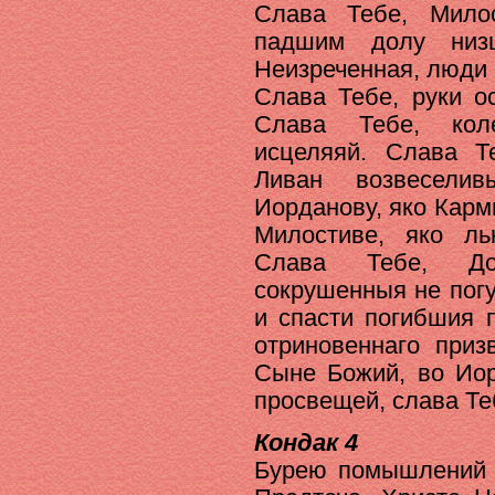
Слава Тебе, Мило
падшим долу низ
Неизреченная, люди 
Слава Тебе, руки о
Слава Тебе, кол
исцеляяй. Слава 
Ливан возвесели
Иорданову, яко Карм
Милостиве, яко ль
Слава Тебе, Дол
сокрушенныя не пог
и спасти погибшия 
отриновеннаго приз
Сыне Божий, во Иор
просвещей, слава Те
Кондак 4
Бурею помышлений 