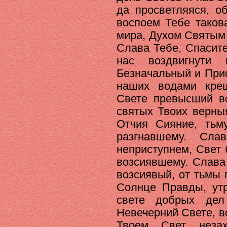
да просветляяся, о
воспоем Тебе таков
мира, Духом Святым
Слава Тебе, Спасит
нас воздвигнути 
Безначальный и При
наших водами кре
Свете превысший вс
святых Твоих верны
Отчия Сияние, тьм
разгнавшему. Сл
неприступнем, Свет
возсиявшему. Слава
возсиявый, от тьмы 
Солнце Правды, ут
свете добрых дел
Невечерний Свете, в
Твоем Свет неза