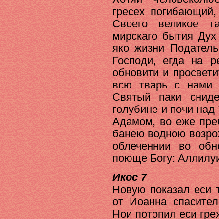
гресех погибающий,
Своего великое т
мирскаго бытия Дух
яко жизни Податель
Господи, егда на р
обновити и просвет
всю тварь с нами
Святый паки снид
голубине и почи над
Адамом, во еже пре
банею водною возро
облеченнии во обн
поюще Богу: Аллилу
Икос 7
Новую показал еси 
от Иоанна спасител
Нои потопил еси грех