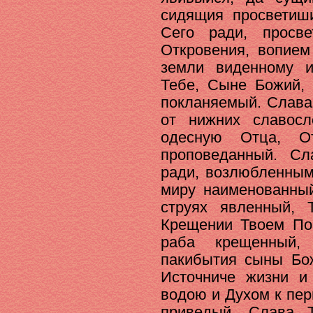
сидящия просветиши
Сего ради, просве
Откровения, вопием
земли виденному 
Тебе, Сыне Божий,
покланяемый. Слава
от нижних славос
одесную Отца, О
проповеданный. Сл
ради, возлюбленным
миру наименованный
струях явленный,
Крещении Твоем По
раба крещенный
пакибытия сыны Бож
Источниче жизни и
водою и Духом к пе
приведый. Слава 