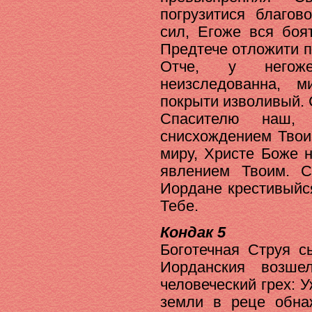
погрузитися благов
сил, Егоже вся боя
Предтече отложити 
Отче, у негож
неизследованна, 
покрыти изволивый. 
Спасителю наш, 
снисхождением Твои
миру, Христе Боже 
явлением Твоим. 
Иордане крестивыйс
Тебе.
Кондак 5
Боготечная Струя с
Иорданския возш
человеческий грех: 
земли в реце обна