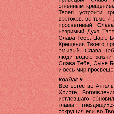
огненным крещение
Твоея устроити г
востоков, во тьме 
просветивый. Слава
незримый Духа Твое
Слава Тебе, Царю Б
Крещения Твоего пр
омывый. Слава Теб
люди водою жизни 
Слава Тебе, Сыне Б
и весь мир просвеще
Кондак 9
Все естество Ангель
Христе, Богоявлени
истлевшаго обнови
главы гнездящих
сокрушил еси во Тв