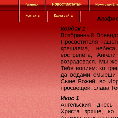
Главная
НОВОСТИ/СТАТЬИ
Иркутская Еп
Контакты
Карта сайта
Акафис
Кондак 1
Возбранный Воеводо
Просветителя нашег
крещаема, небес
вострепета, Ангел
возрадовася. Мы же
Тебе вопием: ко гр
да водами омыеши ч
Сыне Божий, во Иор
просвещей, слава Те
Икос 1
Ангельския днесь
Христа зряще, ко
Адамов грех очисти