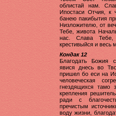
облистай нам. Сла
Ипостаси Отчия, к 
банею пакибытия пр
Низложителю, от ве
Тебе, живота Начал
нас. Слава Тебе
крестивыйся и весь 
Кондак 12
Благодать Божия с
явися днесь во Тв
пришел бо еси на И
человеческая сог
гнездящихся тамо 
крепления решитель
ради с благочес
пречистым источник
воду жизни, благод