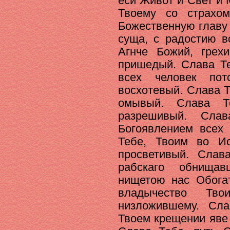
еси Живот и Свет и 
Твоему со страхо
Божественную главу 
суща, с радостию в
Агнче Божий, грех
пришедый. Слава Те
всех человек пот
восхотевый. Слава Т
омывый. Слава Те
разрешивый. Сла
Богоявлением всех 
Тебе, Твоим во И
просветивый. Слав
рабскаго обнища
нищетою нас Обога
владычество Тв
низложившему. Сл
Твоем крещении яве