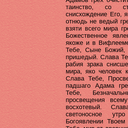
таинство, со с
снисхождение Его, 
отнюдь не ведый гр
взяти всего мира г
Божественное явле
якоже и в Вифлееме
Тебе, Сыне Божий,
пришедый. Слава Те
рабия зрака снисш
мира, яко человек 
Слава Тебе, Просв
падшаго Адама гр
Тебе, Безначал
просвещения всем
восхотевый. Сла
светоносное утр
Богоявлении Твоем