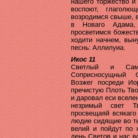
нашего торжество и
воспоют, глаголю
возродимся свыше, 
в Новаго Адама,
просветимся божест
ходити начнем, вы
песнь: Аллилуиа.
Икос 11
Светлый и Само
Соприсносущный 
Возжег посреди Иор
пречистую Плоть Тво
и даровал еси вселе
незримый свет Т
просвещаяй всякаго
людие сидящие во ть
велий и пойдут по 
день Светов и нас 