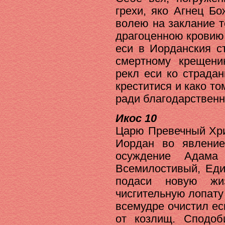
грехи, яко Агнец Б
волею на заклание т
драгоценною кровию 
еси в Иорданския с
смертному крещен
рекл еси ко страда
креститися и како т
ради благодарственн
Икос 10
Царю Превечный Хри
Иордан во явлени
осуждение Адама 
Всемилостивый, Еди
подаси новую жи
чисгительную лопату
всемудре очистил ес
от козлищ. Сподо