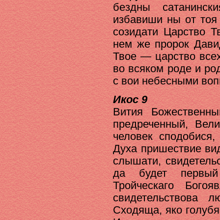
бездны сатанинск
избавиши ны от тоя
созидати Царство Т
нем же пророк Дави
Твое — царство все
во всяком роде и р
с вои небесными воп
Икос 9
Вития Божественн
предреченный, Вел
человек сподобися,
Духа пришествие вид
слышати, свидетель
да будет первый
Тройческаго Бого
свидетельствова л
Сходяща, яко голубя 