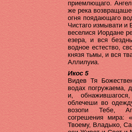
приемлющаго. Ангел
же река возвращаше 
огня поядающаго вод
Чистаго измывати и 
веселися Иордане ре
езера, и вся бездн
водное естество, с
князя тьмы, и вся тв
Аллилуиа.
Икос 5
Видев Тя Божестве
водах погружаема, д
и, обнажившагося
облечеши во одежд
возопи Тебе, А
согрешения мира: 
Твоему, Владыко, Са