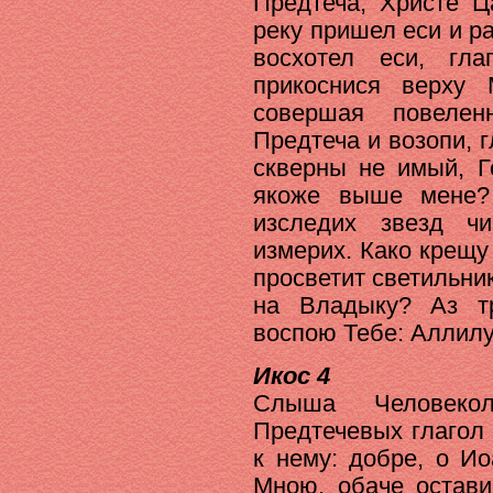
Предтеча, Христе Ц
реку пришел еси и р
восхотел еси, гл
прикоснися верху
совершая повелен
Предтеча и возопи, г
скверны не имый, Г
якоже выше мене?
изследих звезд ч
измерих. Како крещу
просветит светильни
на Владыку? Аз т
воспою Тебе: Аллилу
Икос 4
Слыша Человеко
Предтечевых глагол 
к нему: добре, о И
Мною, обаче остави