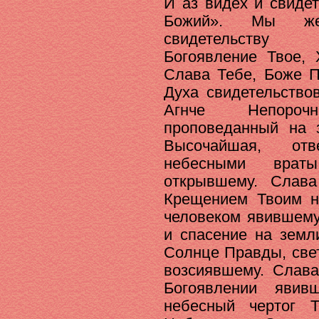
И аз видех и свиде
Божий». Мы же 
свидетельству 
Богоявление Твое, 
Слава Тебе, Боже П
Духа свидетельство
Агнче Непороч
проповеданный на 
Высочайшая, от
небесными врат
открывшему. Слава
Крещением Твоим н
человеком явившему
и спасение на земл
Солнце Правды, све
возсиявшему. Слава
Богоявлении яви
небесный чертог 