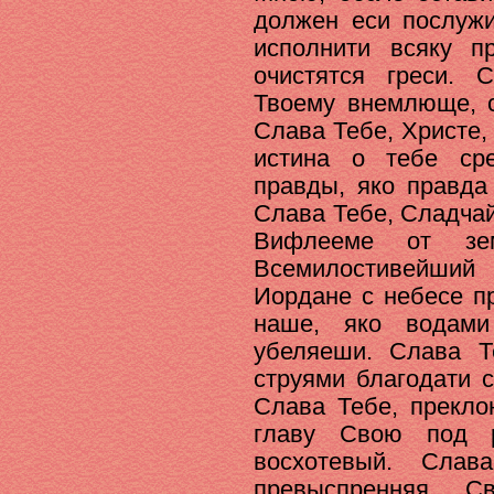
должен еси послужи
исполнити всяку п
очистятся греси. 
Твоему внемлюще, 
Слава Тебе, Христе,
истина о тебе ср
правды, яко правда
Слава Тебе, Сладчай
Вифлееме от зе
Всемилостивейший
Иордане с небесе п
наше, яко водами
убеляеши. Слава Т
струями благодати 
Слава Тебе, прекло
главу Свою под р
восхотевый. Слав
превыспренняя С