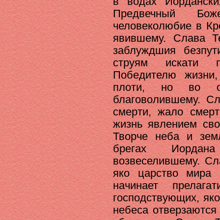
в водах Иордански
Предвечный Бо
человеколюбие в Кр
явившему. Слава Т
заблуждшия безпут
струям искати 
Победителю жизни
плоти, но во о
благоволившему. С
смерти, жало смер
жизнь явлением сво
Творче неба и зем
брегах Иорда
возвеселившему. Сл
яко царство мира 
начинает прелага
господствующих, як
небеса отверзаются