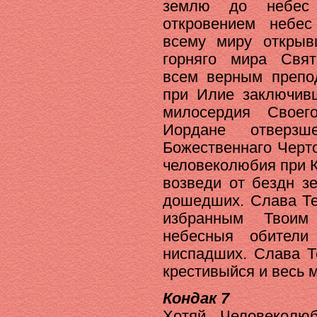
землю до небес 
откровением небе
всему миру открыв
горняго мира Свя
всем верным препо
при Илие заключив
милосердия Своег
Иордане отверз
Божественнаго Черто
человеколюбия при 
возведи от бездн з
дошедших. Слава Те
избранным Твоим
небесныя обители
ниспадших. Слава Т
крестивыйся и весь 
Кондак 7
Хотяй Человеколю