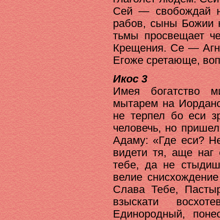
Сей — свобождай н
рабов, сыны Божии 
тьмы просвещает че
Крещения. Се — Агн
Егоже сретающе, воп
Икос 3
Имея богатство м
мытарем на Иорданс
не терпел бо еси з
человечь, но прише
Адаму: «Где еси? Н
видети тя, аще наг
тебе, да не стыдиш
велие снисхождение
Слава Тебе, Пасты
взыскати восхо
Единородный, поне