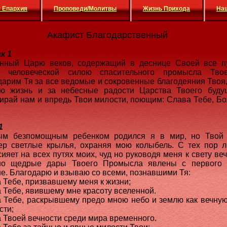
 Епархия
Проповеди/Молитвы
Жизнь Прихода
На
Акафист Благодарственный
к 1
нный Царю веков, содержащий в деснице Своей все п
и человеческой силою спасительного промысла Твое
дарим Тя за все ведомые и сокровенные благодеяния Твоя,
ю жизнь и за небесные радости Царства Твоего буду
ирай нам и впредь Твои милости, поющим: Слава Тебе, Бо
1
ым безпомощным ребенком родился я в мир, но Твой 
ер светлые крылья, охраняя мою колыбель. С тех пор 
сияет на всех путях моих, чуд но руководя меня к свету веч
но щедрые дары Твоего Промысла явлены с первого 
е. Благодарю и взываю со всеми, познавшими Тя:
 Тебе, призвавшему меня к жизни;
 Тебе, явившему мне красоту вселенной.
 Тебе, раскрывшему предо мною небо и землю как вечную
сти;
 Твоей вечности среди мира временного.