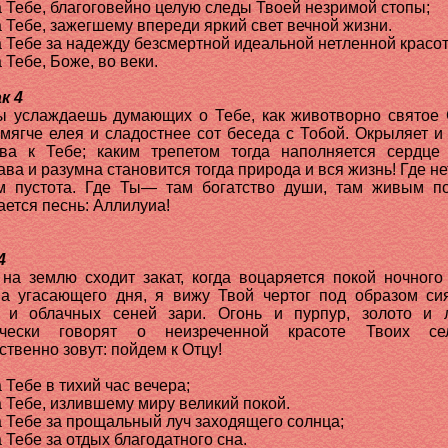
 Тебе, благоговейно целую следы Твоей незримой стопы;
 Тебе, зажегшему впереди яркий свет вечной жизни.
 Тебе за надежду безсмертной идеальной нетленной красо
 Тебе, Боже, во веки.
к 4
ы услаждаешь думающих о Тебе, как животворно святое
 мягче елея и сладостнее сот беседа с Тобой. Окрыляет и
ва к Тебе; каким трепетом тогда наполняется сердце
ава и разумна становится тогда природа и вся жизнь! Где не
 пустота. Где Ты— там богатство души, там живым п
ается песнь: Аллилуиа!
4
 на землю сходит закат, когда воцаряется покой ночного
а угасающего дня, я вижу Твой чертог под образом с
 и облачных сеней зари. Огонь и пурпур, золото и 
очески говорят о неизреченной красоте Твоих сел
ственно зовут: пойдем к Отцу!
 Тебе в тихий час вечера;
 Тебе, излившему миру великий покой.
 Тебе за прощальный луч заходящего солнца;
 Тебе за отдых благодатного сна.