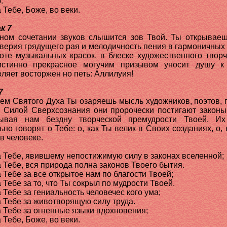
.
 Тебе, Боже, во веки.
к 7
ном сочетании звуков слышится зов Твой. Ты открывае
верия грядущего рая и мелодичность пения в гармоничных 
оте музыкальных красок, в блеске художественного творч
стинно прекрасное могучим призывом уносит душу к
вляет восторжен но петь: Аллилуия!
7
ем Святого Духа Ты озаряешь мысль художников, поэтов, 
. Силой Сверхсознания они пророчески постигают законы
рывая нам бездну творческой премудрости Твоей. Их
ьно говорят о Тебе: о, как Ты велик в Своих созданиях, о, 
 в человеке.
 Тебе, явившему непостижимую силу в законах вселенной;
 Тебе, вся природа полна законов Твоего бытия.
 Тебе за все открытое нам по благости Твоей;
 Тебе за то, что Ты сокрыл по мудрости Твоей.
 Тебе за гениальность человечес кого ума;
 Тебе за животворящую силу труда.
 Тебе за огненные языки вдохновения;
 Тебе, Боже, во веки.