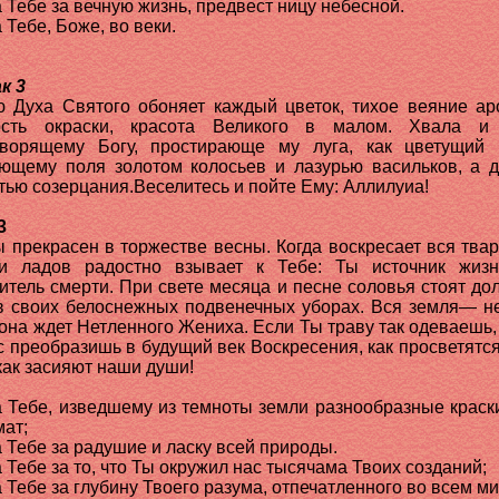
 Тебе за вечную жизнь, предвест ницу небесной.
 Тебе, Боже, во веки.
к 3
 Духа Святого обоняет каждый цветок, тихое веяние ар
ость окраски, красота Великого в малом. Хвала и 
ворящему Богу, простирающе му луга, как цветущий 
ющему поля золотом колосьев и лазурью васильков, а
тью созерцания.Веселитесь и пойте Ему: Аллилуиа!
3
ы прекрасен в торжестве весны. Когда воскресает вся твар
и ладов радостно взывает к Тебе: Ты источник жиз
итель смерти. При свете месяца и песне соловья стоят до
в своих белоснежных подвенечных уборах. Вся земля— н
 она ждет Нетленного Жениха. Если Ты траву так одеваешь, 
с преобразишь в будущий век Воскресения, как просветятс
 как засияют наши души!
 Тебе, изведшему из темноты земли разнообразные краски
мат;
 Тебе за радушие и ласку всей природы.
 Тебе за то, что Ты окружил нас тысячама Твоих созданий;
 Тебе за глубину Твоего разума, отпечатленного во всем ми