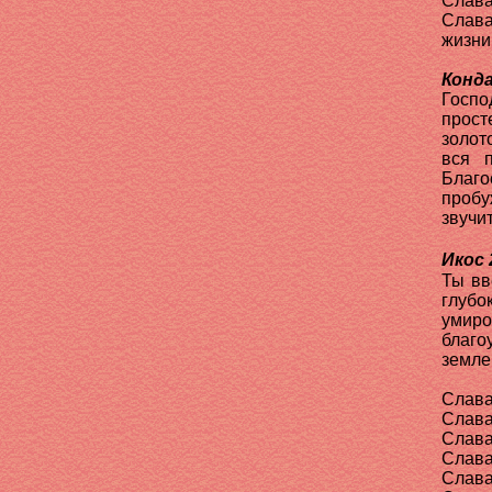
Слава
Слава
жизни
Конда
Госпо
прост
золот
вся 
Благ
пробу
звучи
Икос 
Ты вв
глубо
умир
благо
земле,
Слава
Слава
Слава
Слава
Слава