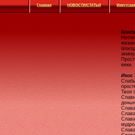
Главная
НОВОСТИ/СТАТЬИ
Иркутская
Конда
Нетле
жизн
благо
земну
Прост
веки.
Икос 
Слаб
прост
Твоя 
Слав
донын
Слава
Слава
Слава
мудро
Слава