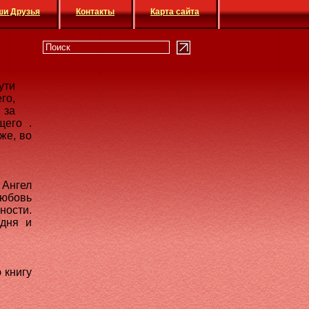
ши Друзья
Контакты
Карта сайта
ути
го,
 за
щего .
же, во
Ангел
любовь
ности.
дня и
 книгу