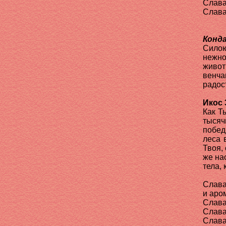
Слава
Слава
Конда
Силою
нежн
живот
венча
радос
Икос 
Как Т
тысяч
побед
леса 
Твоя,
же на
тела,
Слава
и аро
Слава
Слава
Слава