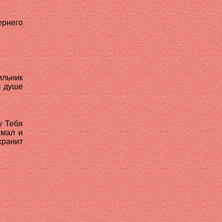
ернего
ильник
в душе
у Тебя
 мал и
хранит