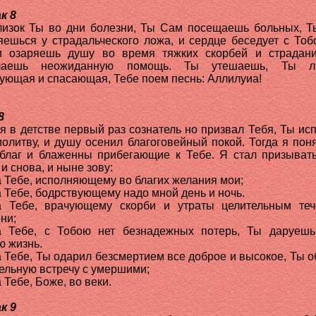
к 8
лизок Ты во дни болезни, Ты Сам посещаешь больных, 
яешься у страдальческого ложа, и сердце беседует с Тоб
 озаряешь душу во время тяжких скорбей и страдан
лаешь неожиданную помощь. Ты утешаешь, Ты л
ующая и спасающая, Тебе поем песнь: Аллилуиа!
8
 я в детстве первый раз сознатель но призвал Тебя, Ты ис
олитву, и душу осенил благоговейный покой. Тогда я поня
лаг и блаженны прибегающие к Тебе. Я стал призыват
и снова, и ныне зову:
 Тебе, исполняющему во благих желания мои;
 Тебе, бодрствующему надо мной день и ночь.
 Тебе, врачующему скорби и утраты целительным те
ни;
 Тебе, с Тобою нет безнадежных потерь, Ты даруеш
ю жизнь.
 Тебе, Ты одарил безсмертием все доброе и высокое, Ты 
ельную встречу с умершими;
 Тебе, Боже, во веки.
к 9