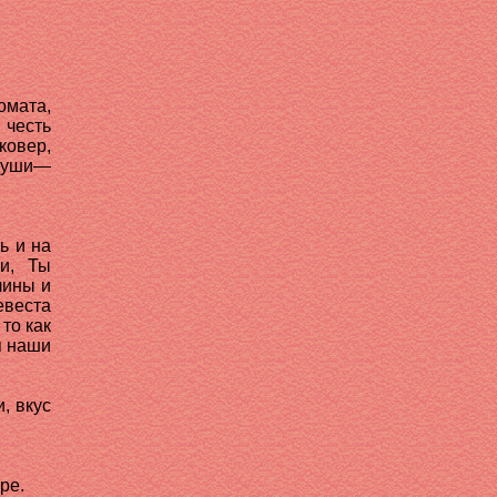
омата,
честь
ковер,
 души—
ь и на
ни, Ты
лины и
евеста
то как
я наши
, вкус
ре.