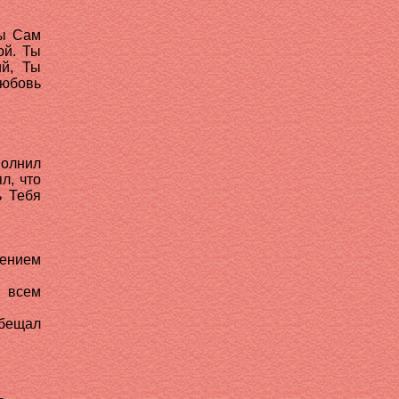
Ты Сам
ой. Ты
ий, Ты
юбовь
полнил
л, что
ь Тебя
чением
ь всем
обещал