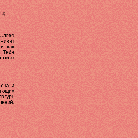
ты;
 Слово
 живит
 и как
т Тебя
отоком
 сна и
ияющих
лазурь
ений,