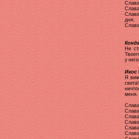
Слава
Слава
Слава
дня;
Слава
Конда
Не ст
Твоег
у нег
Икос 
Я виж
света
ничто
меня.
Слава
Слава
Слава
Слава
Слава
Слава
Слава