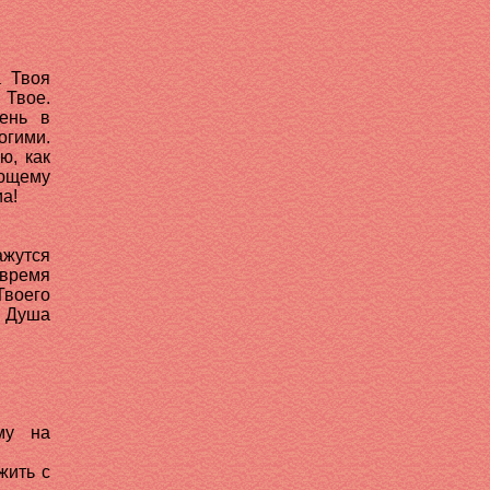
а Твоя
 Твое.
ень в
огими.
ю, как
яющему
а!
ажутся
 время
Твоего
. Душа
му на
жить с