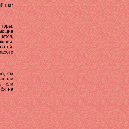
ый шаг
 горы,
жающие
чется,
юбви.
отой,
расоте
о, как
лышали
ы ели
ебя на