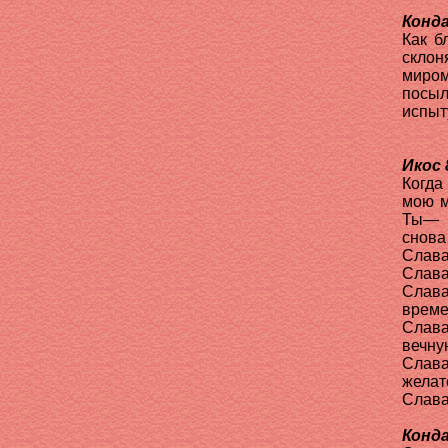
Конда
Как б
склон
миром
посы
испыт
Икос 
Когда
мою м
Ты— б
снова 
Слава
Слава
Слава
време
Слава
вечну
Слава
желат
Слава
Конда