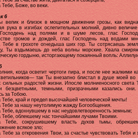
 Тебе, Боже, во веки.
к 6
ы велик и близок в мощном движении грозы, как видн
ая рука в изгибах ослепительных молний, дивно величие
 Господень над полями и в шуме лесов, глас Господ
стве громов и дождей, глас Господень над водами мн
 Тебе в грохоте огнедыша ших гор. Ты сотрясаешь земл
у, Ты вздымаешь до неба волны морские. Хвала смир
еческую гордыню, исторгающему покаянный вопль: Аллилуи
6
олния, когда осветит чертоги пира, и после нее жалкими к
светильников— так Ты внезапно блистал в душе моей во
 сильных радостей жизни. Ипосле молниеносного света 
и безцветными, темными, призрачными казались они
сь за Тобою.
 Тебе, край и предел высочайшей человеческой мечты!
 Тебе за нашу неутолимую жажду Богообщения.
 Тебе, вдохнувшему в нас неудовлетворенность земным;
 Тебе, облекшему нас тончайшими лучами Твоими.
а Тебе, сокрушившему власть духов тьмы, обрекше
ожение всякое зло;
 Тебе за откровения Твои, за счастье чувствовать Тебя и 