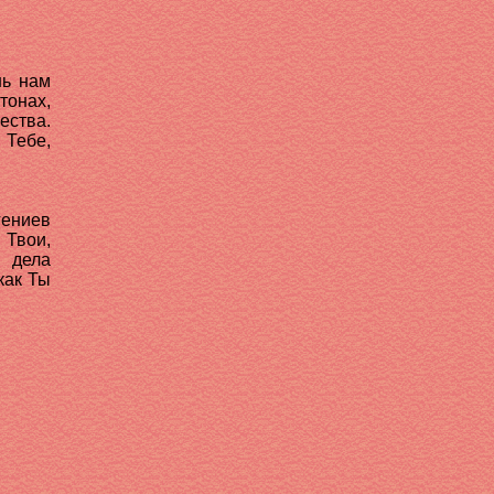
шь нам
тонах,
ества.
 Тебе,
гениев
 Твои,
 дела
как Ты