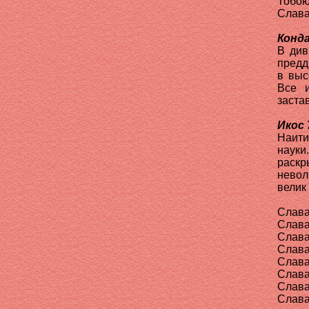
Тобою
Слава
Конда
В див
предд
в выс
Все и
заста
Икос 
Наити
науки
раск
невол
велик
Слава
Слава
Слава
Слава
Слава
Слава
Слава
Слава