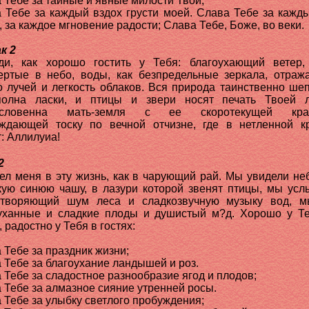
 Тебе за тайные и явные милости Твои;
 Тебе за каждый вздох грусти моей. Слава Тебе за кажд
, за каждое мгновение радости; Слава Тебе, Боже, во веки.
к 2
ди, как хорошо гостить у Тебя: благоухающий ветер,
ертые в небо, воды, как безпредельные зеркала, отра
о лучей и легкость облаков. Вся природа таинственно шеп
полна ласки, и птицы и звери носят печать Твоей л
ословенна мать-земля с ее скоротекущей крас
ждающей тоску по вечной отчизне, где в нетленной к
т: Аллилуиа!
2
ел меня в эту жизнь, как в чарующий рай. Мы увидели неб
кую синюю чашу, в лазури которой звенят птицы, мы ус
отворяющий шум леса и сладкозвучную музыку вод, м
уханные и сладкие плоды и душистый м?д. Хорошо у Т
 радостно у Тебя в гостях:
 Тебе за праздник жизни;
 Тебе за благоухание ландышей и роз.
 Тебе за сладостное разнообразие ягод и плодов;
 Тебе за алмазное сияние утренней росы.
 Тебе за улыбку светлого пробуждения;