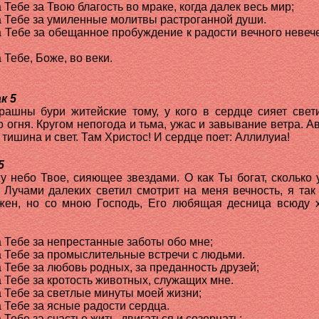
 Тебе за Твою благость во мраке, когда далек весь мир;
 Тебе за умиленные молитвы растроганной души.
 Тебе за обещанное пробуждение к радости вечного невеч
 Тебе, Боже, во веки.
к 5
рашны бури житейские тому, у кого в сердце сияет свет
о огня. Кругом непогода и тьма, ужас и завывание ветра. А
о тишина и свет. Там Христос! И сердце поет: Аллилуиа!
5
у небо Твое, сияющее звездами. О как Ты богат, сколько 
! Лучами далеких светил смотрит на меня вечность, я так
жен, но со мною Господь, Его любящая десница всюду 
 Тебе за непрестанные заботы обо мне;
 Тебе за промыслительные встречи с людьми.
 Тебе за любовь родных, за преданность друзей;
 Тебе за кротость животных, служащих мне.
 Тебе за светлые минуты моей жизни;
 Тебе за ясные радости сердца.
 Тебе за счастье жить, двигаться и созерцать;