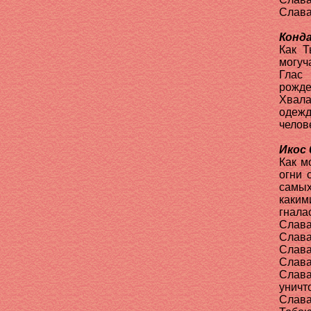
Слава
Конда
Как Т
могуч
Глас
рожде
Хвала
одежд
челов
Икос 
Как м
огни 
самых
каким
гнала
Слава
Слава
Слава
Слава
Слав
уничт
Слава