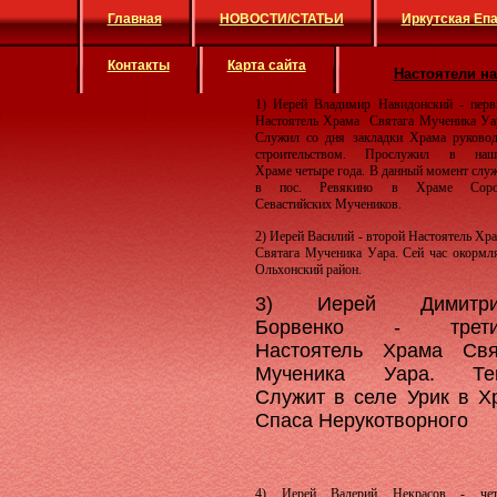
Главная
НОВОСТИ/СТАТЬИ
Иркутская Еп
Контакты
Карта сайта
Настоятели н
1) Иерей Владимир Навидонский - пер
Настоятель Храма Святага Мученика Уа
Служил со дня закладки Храма руково
строительством. Прослужил в наш
Храме четыре года. В данный момент слу
в пос. Ревякино в Храме Соро
Севастийских Мучеников.
2) Иерей Василий - второй Настоятель Хр
Святага Мученика Уара. Сей час окормл
Ольхонский район.
3) Иерей Димитри
Борвенко - трети
Настоятель Храма Свя
Мученика Уара. Те
Служит в селе Урик в Х
Спаса Нерукотворного
4) Иерей Валерий Некрасов - чет