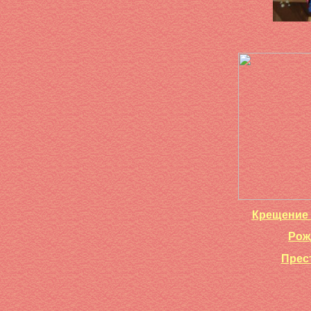
Крещение 
Рож
Прес