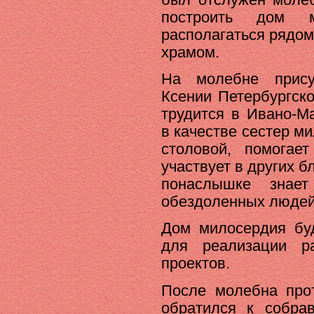
построить дом м
располагаться рядо
храмом.
На молебне прису
Ксении Петербургско
трудится в Ивано-М
в качестве сестер м
столовой, помогае
участвует в других б
понаслышке знае
обездоленных людей
Дом милосердия буд
для реализации р
проектов.
После молебна про
обратился к собра