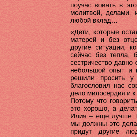
поучаствовать в эт
молитвой, делами, 
любой вклад…
«Дети, которые ост
матерей и без отц
другие ситуации, к
сейчас без тепла, 
сестричество давно о
небольшой опыт и 
решили просить у
благословил нас со
дело милосердия и к
Потому что говорит
это хорошо, а дела
Илия – еще лучше. 
мы должны это делат
придут другие лю