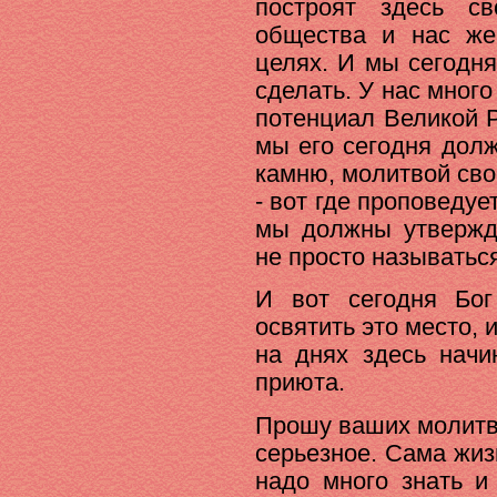
построят здесь с
общества и нас же
целях. И мы сегодн
сделать. У нас мног
потенциал Великой 
мы его сегодня дол
камню, молитвой св
- вот где проповедуе
мы должны утвержда
не просто называтьс
И вот сегодня Бог
освятить это место,
на днях здесь начи
приюта.
Прошу ваших молитв
серьезное. Сама жизн
надо много знать и